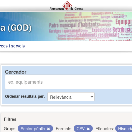
rees i serveis
Cercador
Ordenar resultats per
Filtres
Grups:
Sector públic
Formats:
CSV
Etiquetes:
Hisen