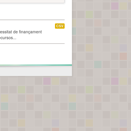
CSV
cessitat de finançament
ecursos...