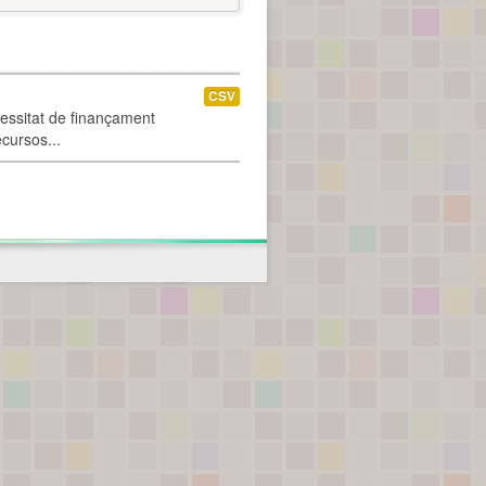
CSV
cessitat de finançament
ecursos...