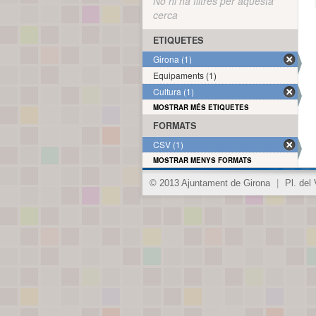
No hi ha filtres per aquesta
cerca
ETIQUETES
Girona (1)
Equipaments (1)
Cultura (1)
MOSTRAR MÉS ETIQUETES
FORMATS
CSV (1)
MOSTRAR MENYS FORMATS
© 2013 Ajuntament de Girona
|
Pl. del