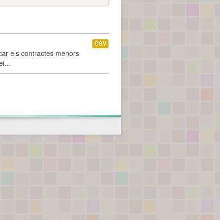
CSV
car els contractes menors
i...