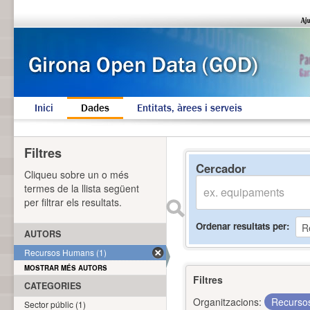
Inici
Dades
Entitats, àrees i serveis
Filtres
Cercador
Cliqueu sobre un o més
termes de la llista següent
per filtrar els resultats.
Ordenar resultats per
AUTORS
Recursos Humans (1)
MOSTRAR MÉS AUTORS
Filtres
CATEGORIES
Organitzacions:
Recurs
Sector públic (1)