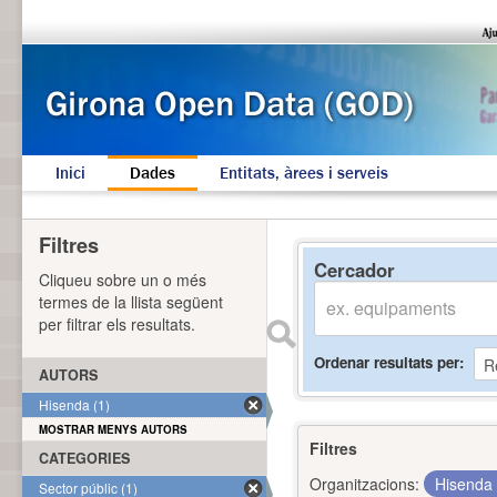
Inici
Dades
Entitats, àrees i serveis
Filtres
Cercador
Cliqueu sobre un o més
termes de la llista següent
per filtrar els resultats.
Ordenar resultats per
AUTORS
Hisenda (1)
MOSTRAR MENYS AUTORS
Filtres
CATEGORIES
Organitzacions:
Hisenda
Sector públic (1)