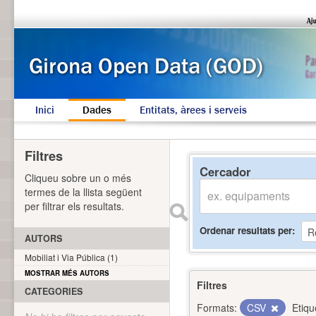
Inici
Dades
Entitats, àrees i serveis
Filtres
Cercador
Cliqueu sobre un o més
termes de la llista següent
per filtrar els resultats.
Ordenar resultats per
AUTORS
Mobiliat i Via Pública (1)
MOSTRAR MÉS AUTORS
Filtres
CATEGORIES
Formats:
CSV
Etiqu