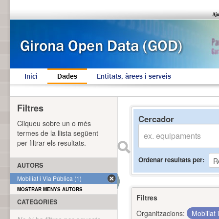
Inici
Dades
Entitats, àrees i serveis
Filtres
Cercador
Cliqueu sobre un o més
termes de la llista següent
per filtrar els resultats.
Ordenar resultats per
AUTORS
Mobiliat i Via Pública (1)
MOSTRAR MENYS AUTORS
Filtres
CATEGORIES
Organitzacions:
Mobiliat 