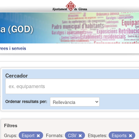
rees i serveis
Cercador
Ordenar resultats per
Filtres
Grups:
Esport
Formats:
CSV
Etiquetes:
Esports