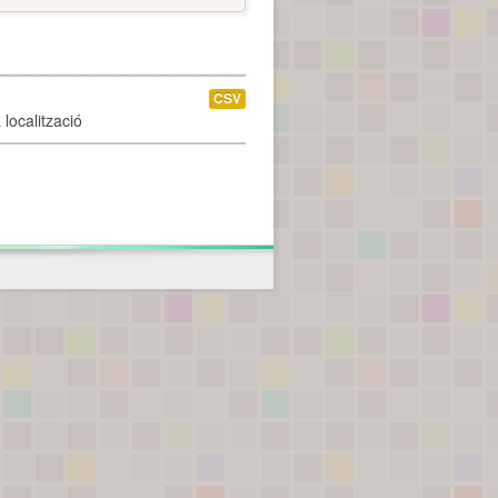
CSV
localització