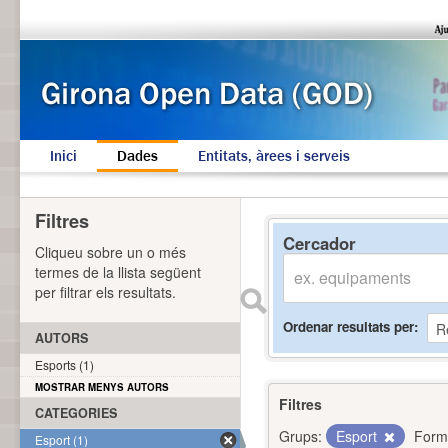
Inici
Dades
Entitats, àrees i serveis
Filtres
Cercador
Cliqueu sobre un o més
termes de la llista següent
per filtrar els resultats.
Ordenar resultats per
AUTORS
Esports (1)
MOSTRAR MENYS AUTORS
Filtres
CATEGORIES
Grups:
Esport
Form
Esport (1)