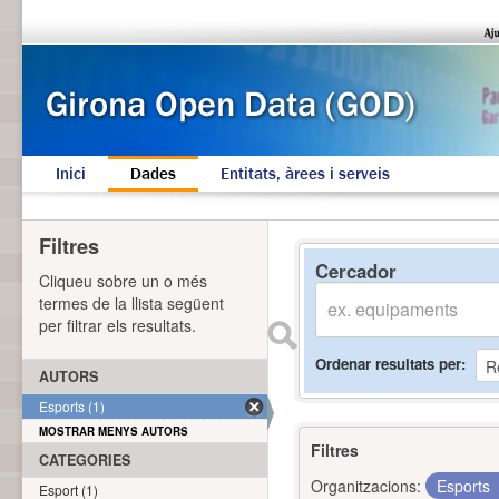
Inici
Dades
Entitats, àrees i serveis
Filtres
Cercador
Cliqueu sobre un o més
termes de la llista següent
per filtrar els resultats.
Ordenar resultats per
AUTORS
Esports (1)
MOSTRAR MENYS AUTORS
Filtres
CATEGORIES
Organitzacions:
Esports
Esport (1)