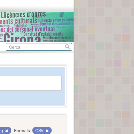
ing
Formats:
CSV