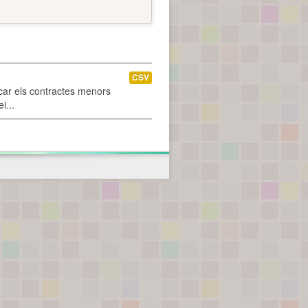
CSV
car els contractes menors
i...