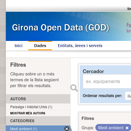
Inici
Dades
Entitats, àrees i serveis
Filtres
Cercador
Cliqueu sobre un o més
termes de la llista següent
per filtrar els resultats.
Ordenar resultats per
AUTORS
Paisatge i Hàbitat Urbà (1)
MOSTRAR MÉS AUTORS
Filtres
CATEGORIES
Grups:
Medi ambient
Medi ambient (1)