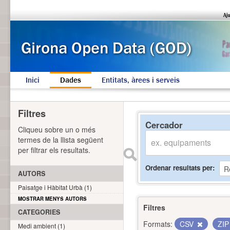
Inici
Dades
Entitats, àrees i serveis
Filtres
Cercador
Cliqueu sobre un o més
termes de la llista següent
per filtrar els resultats.
Ordenar resultats per
AUTORS
Paisatge i Hàbitat Urbà (1)
MOSTRAR MENYS AUTORS
Filtres
CATEGORIES
Formats:
CSV
ZI
Medi ambient (1)