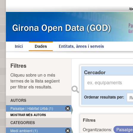
Inici
Dades
Entitats, àrees i serveis
Filtres
Cercador
Cliqueu sobre un o més
termes de la llista següent
per filtrar els resultats.
Ordenar resultats per
AUTORS
Paisatge i Hàbitat Urbà (1)
MOSTRAR MÉS AUTORS
Filtres
CATEGORIES
Organitzacions:
Paisatge
Medi ambient (1)