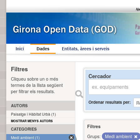
Inici
Dades
Entitats, àrees i serveis
Filtres
Cercador
Cliqueu sobre un o més
termes de la llista següent
per filtrar els resultats.
Ordenar resultats per
AUTORS
Paisatge i Hàbitat Urbà (1)
MOSTRAR MENYS AUTORS
Filtres
CATEGORIES
Grups:
Medi ambient
Medi ambient (1)