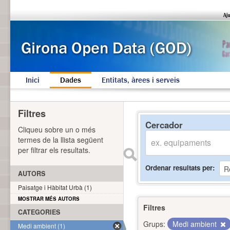
Inici
Dades
Entitats, àrees i serveis
Filtres
Cercador
Cliqueu sobre un o més
termes de la llista següent
per filtrar els resultats.
Ordenar resultats per
AUTORS
Paisatge i Hàbitat Urbà (1)
MOSTRAR MÉS AUTORS
Filtres
CATEGORIES
Grups:
Medi ambient
Medi ambient (1)