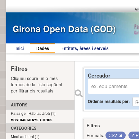
Inici
Dades
Entitats, àrees i serveis
Filtres
Cercador
Cliqueu sobre un o més
termes de la llista següent
per filtrar els resultats.
Ordenar resultats per
AUTORS
Paisatge i Hàbitat Urbà (1)
MOSTRAR MENYS AUTORS
Filtres
CATEGORIES
Formats:
CSV
ZI
Medi ambient (1)