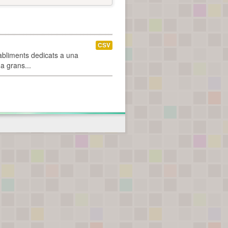
CSV
abliments dedicats a una
 a grans...