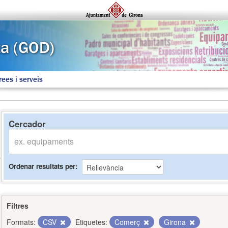
rees i serveis
Cercador
Ordenar resultats per
Filtres
Formats:
CSV
Etiquetes:
Comerç
Girona