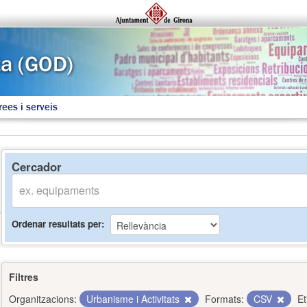
rees i serveis
Cercador
Ordenar resultats per
Filtres
Organitzacions:
Urbanisme i Activitats
Formats:
CSV
Et