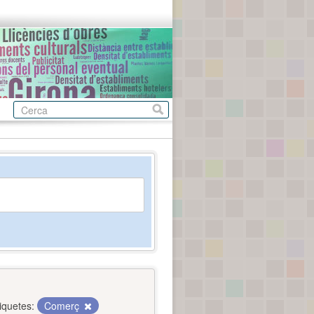
iquetes:
Comerç