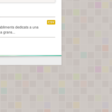
CSV
abliments dedicats a una
 a grans...