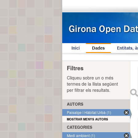
Inici
Dades
Entitats, à
Filtres
Cliqueu sobre un o més
termes de la llista següent
per filtrar els resultats.
AUTORS
Paisatge i Hàbitat Urbà (1)
MOSTRAR MENYS AUTORS
CATEGORIES
Medi ambient (1)