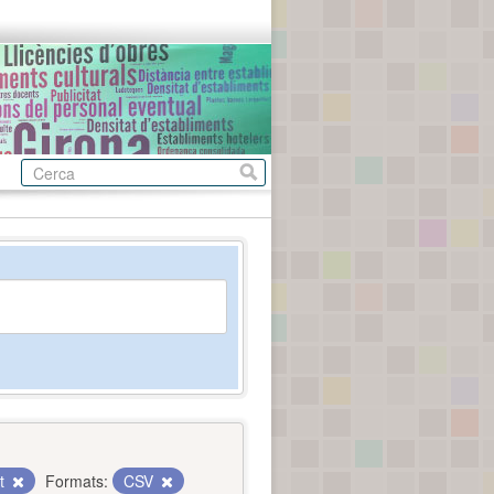
nt
Formats:
CSV