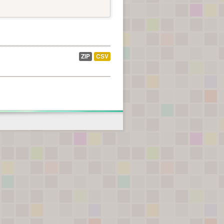
ZIP
CSV