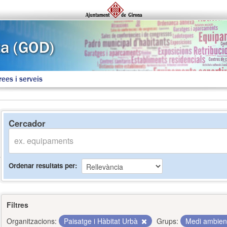
rees i serveis
Cercador
Ordenar resultats per
Filtres
Organitzacions:
Paisatge i Hàbitat Urbà
Grups:
Medi ambie