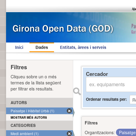
Inici
Dades
Entitats, àrees i serveis
Filtres
Cercador
Cliqueu sobre un o més
termes de la llista següent
per filtrar els resultats.
Ordenar resultats per
AUTORS
Paisatge i Hàbitat Urbà (1)
MOSTRAR MÉS AUTORS
Filtres
CATEGORIES
Organitzacions:
Paisatge
Medi ambient (1)