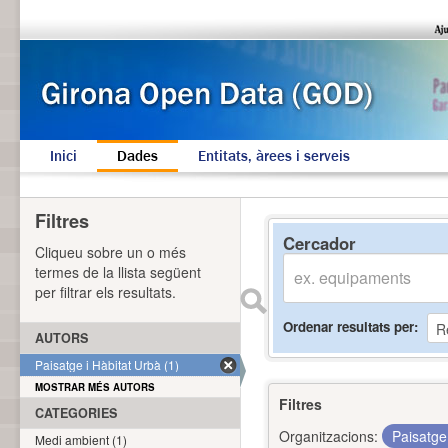
Inici
Dades
Entitats, àrees i serveis
Filtres
Cercador
Cliqueu sobre un o més
termes de la llista següent
per filtrar els resultats.
Ordenar resultats per
AUTORS
Paisatge i Hàbitat Urbà (1)
MOSTRAR MÉS AUTORS
Filtres
CATEGORIES
Organitzacions:
Paisatge
Medi ambient (1)