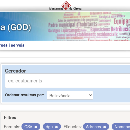
rees i serveis
Cercador
Ordenar resultats per
Filtres
Formats:
CSV
dgn
Etiquetes:
Adreces
Nomenc