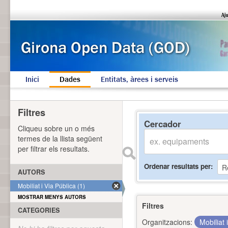
Inici
Dades
Entitats, àrees i serveis
Filtres
Cercador
Cliqueu sobre un o més
termes de la llista següent
per filtrar els resultats.
Ordenar resultats per
AUTORS
Mobiliat i Via Pública (1)
MOSTRAR MENYS AUTORS
Filtres
CATEGORIES
Organitzacions:
Mobiliat 