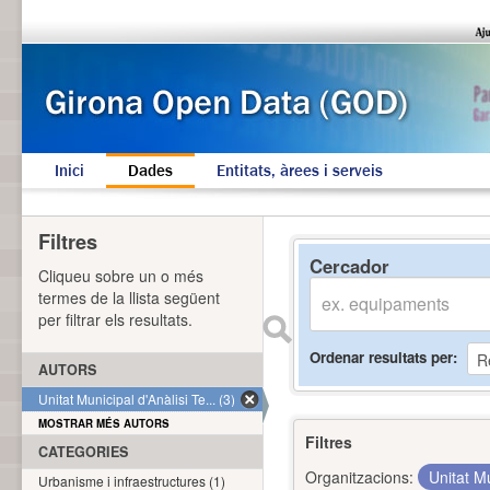
Inici
Dades
Entitats, àrees i serveis
Filtres
Cercador
Cliqueu sobre un o més
termes de la llista següent
per filtrar els resultats.
Ordenar resultats per
AUTORS
Unitat Municipal d'Anàlisi Te... (3)
MOSTRAR MÉS AUTORS
Filtres
CATEGORIES
Organitzacions:
Unitat Mu
Urbanisme i infraestructures (1)