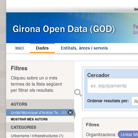
Inici
Dades
Entitats, àrees i serveis
Filtres
Cercador
Cliqueu sobre un o més
termes de la llista següent
per filtrar els resultats.
Ordenar resultats per
AUTORS
Unitat Municipal d'Anàlisi Te... (1)
MOSTRAR MÉS AUTORS
Filtres
CATEGORIES
Organitzacions:
Unitat Mu
Urbanisme i infraestructures (1)