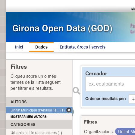
Inici
Dades
Entitats, àrees i serveis
Filtres
Cercador
Cliqueu sobre un o més
termes de la llista següent
per filtrar els resultats.
Ordenar resultats per
AUTORS
Unitat Municipal d'Anàlisi Te... (1)
MOSTRAR MÉS AUTORS
Filtres
CATEGORIES
Organitzacions:
Unitat Mu
Urbanisme i infraestructures (1)