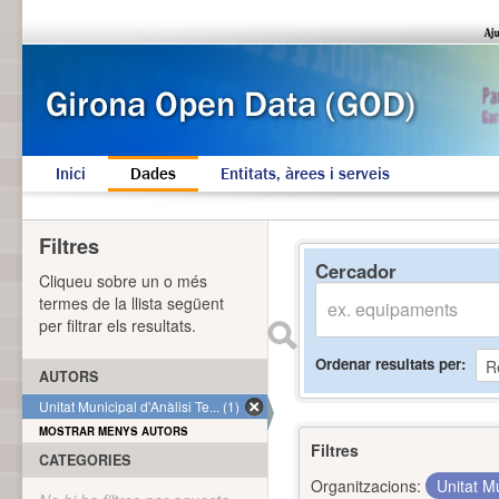
Inici
Dades
Entitats, àrees i serveis
Filtres
Cercador
Cliqueu sobre un o més
termes de la llista següent
per filtrar els resultats.
Ordenar resultats per
AUTORS
Unitat Municipal d'Anàlisi Te... (1)
MOSTRAR MENYS AUTORS
Filtres
CATEGORIES
Organitzacions:
Unitat Mu