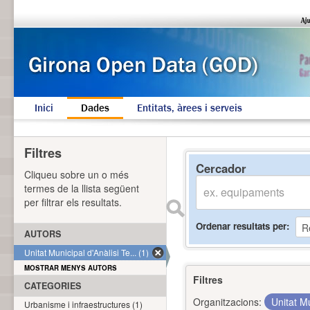
Inici
Dades
Entitats, àrees i serveis
Filtres
Cercador
Cliqueu sobre un o més
termes de la llista següent
per filtrar els resultats.
Ordenar resultats per
AUTORS
Unitat Municipal d'Anàlisi Te... (1)
MOSTRAR MENYS AUTORS
Filtres
CATEGORIES
Organitzacions:
Unitat Mu
Urbanisme i infraestructures (1)