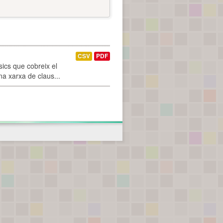
CSV
PDF
ics que cobreix el
na xarxa de claus...