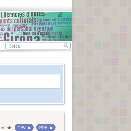
ormats:
CSV
PDF