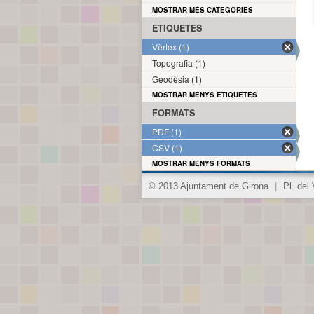
MOSTRAR MÉS CATEGORIES
ETIQUETES
Vèrtex (1)
Topografia (1)
Geodèsia (1)
MOSTRAR MENYS ETIQUETES
FORMATS
PDF (1)
CSV (1)
MOSTRAR MENYS FORMATS
© 2013 Ajuntament de Girona
|
Pl. del