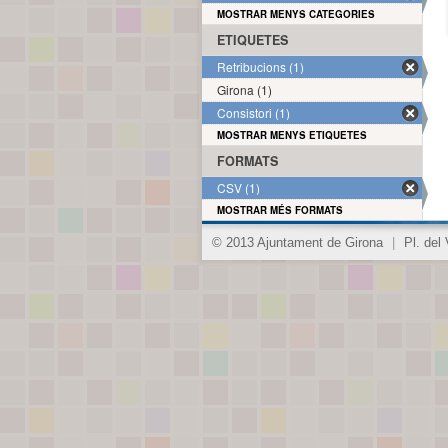
MOSTRAR MENYS CATEGORIES
ETIQUETES
Retribucions (1)
Girona (1)
Consistori (1)
MOSTRAR MENYS ETIQUETES
FORMATS
CSV (1)
MOSTRAR MÉS FORMATS
© 2013 Ajuntament de Girona
|
Pl. del