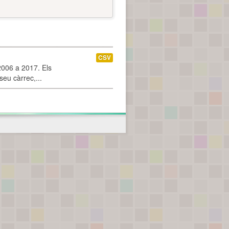
CSV
2006 a 2017. Els
seu càrrec,...