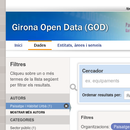
Inici
Dades
Entitats, àrees i serveis
Filtres
Cercador
Cliqueu sobre un o més
termes de la llista següent
per filtrar els resultats.
Ordenar resultats per
AUTORS
Paisatge i Hàbitat Urbà (1)
MOSTRAR MÉS AUTORS
Filtres
CATEGORIES
Organitzacions:
Paisatge
Sector públic (1)