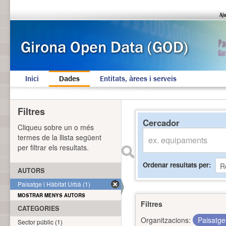
Inici
Dades
Entitats, àrees i serveis
Filtres
Cercador
Cliqueu sobre un o més
termes de la llista següent
per filtrar els resultats.
Ordenar resultats per
AUTORS
Paisatge i Hàbitat Urbà (1)
MOSTRAR MENYS AUTORS
Filtres
CATEGORIES
Organitzacions:
Paisatge
Sector públic (1)