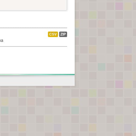
CSV
ZIP
na