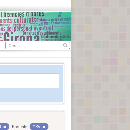
nt
Formats:
CSV