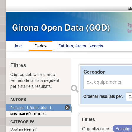
Inici
Dades
Entitats, àrees i serveis
Filtres
Cercador
Cliqueu sobre un o més
termes de la llista següent
per filtrar els resultats.
Ordenar resultats per
AUTORS
Paisatge i Hàbitat Urbà (1)
MOSTRAR MÉS AUTORS
Filtres
CATEGORIES
Organitzacions:
Paisatge
Medi ambient (1)