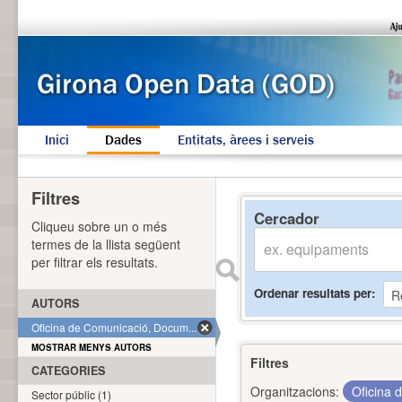
Inici
Dades
Entitats, àrees i serveis
Filtres
Cercador
Cliqueu sobre un o més
termes de la llista següent
per filtrar els resultats.
Ordenar resultats per
AUTORS
Oficina de Comunicació, Docum... (1)
MOSTRAR MENYS AUTORS
Filtres
CATEGORIES
Organitzacions:
Oficina 
Sector públic (1)