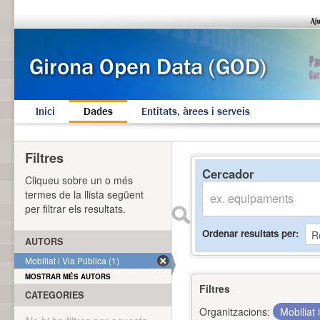
Inici
Dades
Entitats, àrees i serveis
Filtres
Cercador
Cliqueu sobre un o més
termes de la llista següent
per filtrar els resultats.
Ordenar resultats per
AUTORS
Mobiliat i Via Pública (1)
MOSTRAR MÉS AUTORS
Filtres
CATEGORIES
Organitzacions:
Mobiliat 