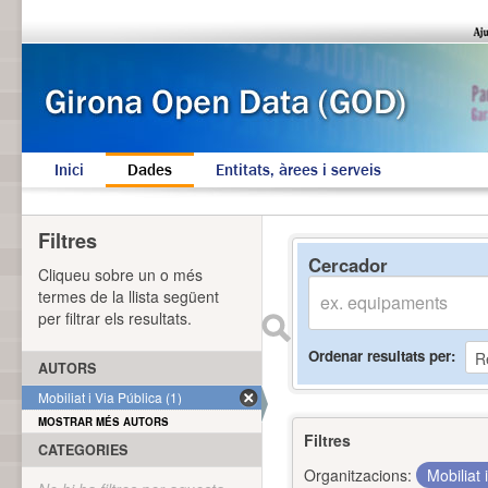
Inici
Dades
Entitats, àrees i serveis
Filtres
Cercador
Cliqueu sobre un o més
termes de la llista següent
per filtrar els resultats.
Ordenar resultats per
AUTORS
Mobiliat i Via Pública (1)
MOSTRAR MÉS AUTORS
Filtres
CATEGORIES
Organitzacions:
Mobiliat 