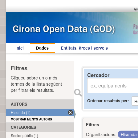
Inici
Dades
Entitats, àrees i serveis
Filtres
Cercador
Cliqueu sobre un o més
termes de la llista següent
per filtrar els resultats.
Ordenar resultats per
AUTORS
Hisenda (1)
MOSTRAR MENYS AUTORS
Filtres
CATEGORIES
Organitzacions:
Hisenda
Sector públic (1)