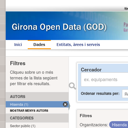
Inici
Dades
Entitats, àrees i serveis
Filtres
Cercador
Cliqueu sobre un o més
termes de la llista següent
per filtrar els resultats.
Ordenar resultats per
AUTORS
Hisenda (1)
MOSTRAR MENYS AUTORS
Filtres
CATEGORIES
Organitzacions:
Hisenda
Sector públic (1)