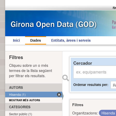
Inici
Dades
Entitats, àrees i serveis
Filtres
Cercador
Cliqueu sobre un o més
termes de la llista següent
per filtrar els resultats.
Ordenar resultats per
AUTORS
Hisenda (1)
MOSTRAR MÉS AUTORS
Filtres
CATEGORIES
Organitzacions:
Hisenda
Sector públic (1)