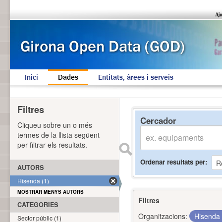
Inici
Dades
Entitats, àrees i serveis
Filtres
Cercador
Cliqueu sobre un o més
termes de la llista següent
per filtrar els resultats.
Ordenar resultats per
AUTORS
Hisenda (1)
MOSTRAR MENYS AUTORS
Filtres
CATEGORIES
Organitzacions:
Hisenda
Sector públic (1)