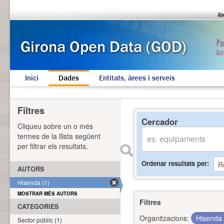
Inici
Dades
Entitats, àrees i serveis
Filtres
Cercador
Cliqueu sobre un o més
termes de la llista següent
per filtrar els resultats.
Ordenar resultats per
AUTORS
Hisenda (1)
MOSTRAR MÉS AUTORS
Filtres
CATEGORIES
Organitzacions:
Hisenda
Sector públic (1)