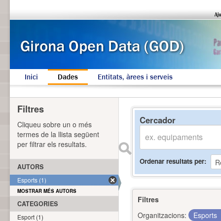
Inici
Dades
Entitats, àrees i serveis
Filtres
Cercador
Cliqueu sobre un o més
termes de la llista següent
per filtrar els resultats.
Ordenar resultats per
AUTORS
Esports (1)
MOSTRAR MÉS AUTORS
Filtres
CATEGORIES
Organitzacions:
Esports
Esport (1)