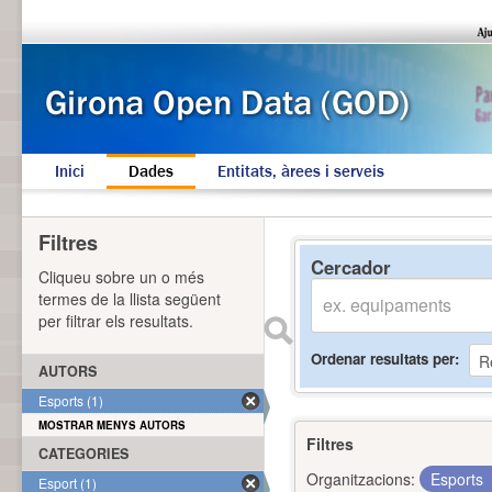
Inici
Dades
Entitats, àrees i serveis
Filtres
Cercador
Cliqueu sobre un o més
termes de la llista següent
per filtrar els resultats.
Ordenar resultats per
AUTORS
Esports (1)
MOSTRAR MENYS AUTORS
Filtres
CATEGORIES
Organitzacions:
Esports
Esport (1)