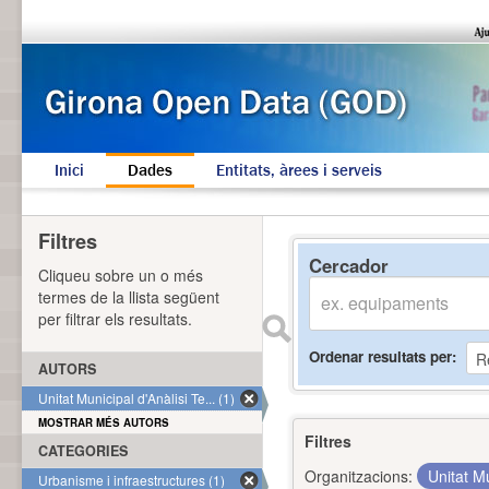
Inici
Dades
Entitats, àrees i serveis
Filtres
Cercador
Cliqueu sobre un o més
termes de la llista següent
per filtrar els resultats.
Ordenar resultats per
AUTORS
Unitat Municipal d'Anàlisi Te... (1)
MOSTRAR MÉS AUTORS
Filtres
CATEGORIES
Organitzacions:
Unitat Mu
Urbanisme i infraestructures (1)