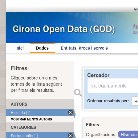
Inici
Dades
Entitats, àrees i serveis
Filtres
Cercador
Cliqueu sobre un o més
termes de la llista següent
per filtrar els resultats.
Ordenar resultats per
AUTORS
Hisenda (1)
MOSTRAR MENYS AUTORS
Filtres
CATEGORIES
Organitzacions:
Hisenda
Sector públic (1)