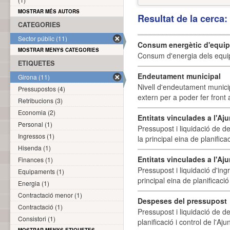
MOSTRAR MÉS AUTORS
Resultat de la cerca
CATEGORIES
Sector públic (11)
Consum energètic d'equi
MOSTRAR MENYS CATEGORIES
Consum d'energia dels equi
ETIQUETES
Endeutament municipal
Girona (11)
Nivell d'endeutament munici
Pressupostos (4)
extern per a poder fer front 
Retribucions (3)
Economia (2)
Entitats vinculades a l'A
Personal (1)
Pressupost i liquidació de d
Ingressos (1)
la principal eina de planifica
Hisenda (1)
Entitats vinculades a l'Aj
Finances (1)
Pressupost i liquidació d'ing
Equipaments (1)
principal eina de planificació
Energia (1)
Contractació menor (1)
Despeses del pressupost
Contractació (1)
Pressupost i liquidació de d
Consistori (1)
planificació i control de l'A