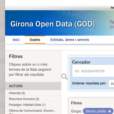
Inici
Dades
Entitats, àrees i serveis
Filtres
Cercador
Cliqueu sobre un o més
termes de la llista següent
per filtrar els resultats.
Ordenar resultats per
AUTORS
Hisenda (6)
Recursos Humans (3)
Filtres
Paisatge i Hàbitat Urbà (1)
Oficina de Comunicació, Docum...
Grups:
Sector públic
(1)