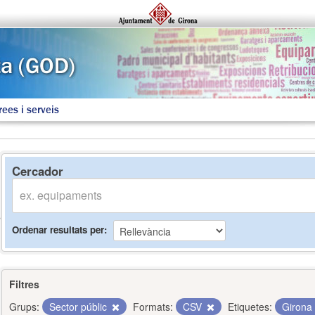
rees i serveis
Cercador
Ordenar resultats per
Filtres
Grups:
Sector públic
Formats:
CSV
Etiquetes:
Girona